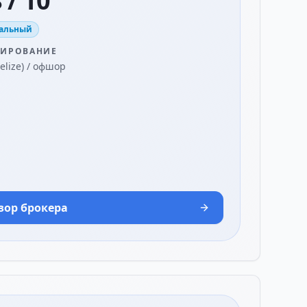
 / 10
альный
ЛИРОВАНИЕ
Belize) / офшор
зор брокера