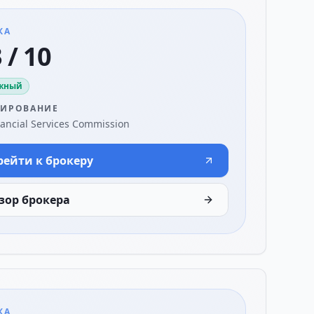
КА
 / 10
жный
ЛИРОВАНИЕ
nancial Services Commission
рейти к брокеру
зор брокера
КА