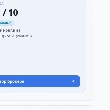
КА
 / 10
альный
ЛИРОВАНИЕ
AU) / VFSC (Vanuatu)
зор брокера