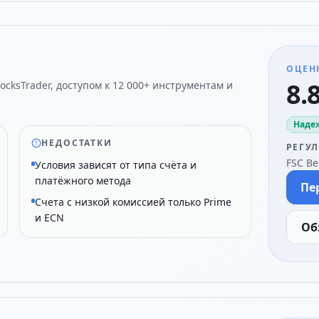
ОЦЕН
8.8
cksTrader, доступом к 12 000+ инструментам и
Наде
НЕДОСТАТКИ
РЕГУ
FSC Be
Условия зависят от типа счёта и
платёжного метода
Пе
Счета с низкой комиссией только Prime
и ECN
Об