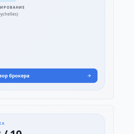
ЛИРОВАНИЕ
eychelles)
зор брокера
КА