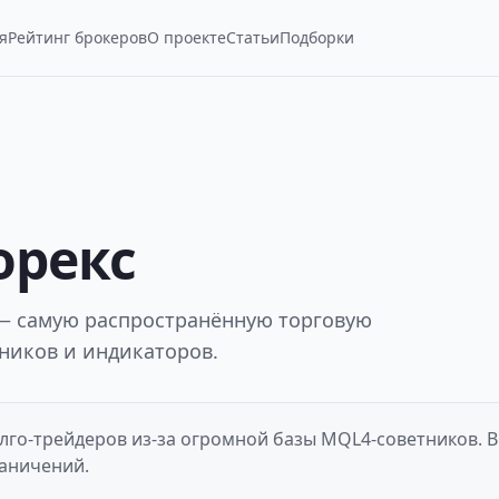
я
Рейтинг брокеров
О проекте
Статьи
Подборки
орекс
— самую распространённую торговую
ников и индикаторов.
лго-трейдеров из-за огромной базы MQL4-советников. В
раничений.