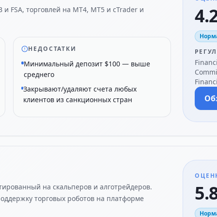
4.2
 и FSA, торговлей на MT4, MT5 и cTrader и
Норм
НЕДОСТАТКИ
РЕГУ
Financi
Минимальный депозит $100 — выше
Commis
среднего
Financi
Закрывают/удаляют счета любых
Об
клиентов из санкционных стран
ОЦЕН
5.8
тированный на скальперов и алготрейдеров.
поддержку торговых роботов на платформе
Норм