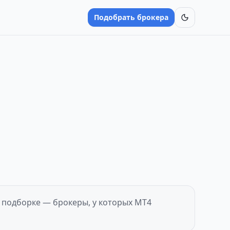
Подобрать брокера
Включить
т
 подборке — брокеры, у которых MT4