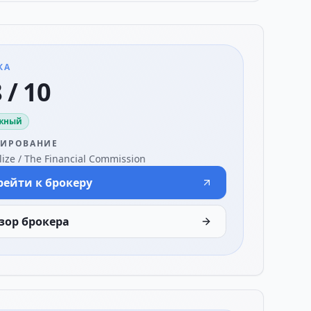
КА
 / 10
жный
ЛИРОВАНИЕ
lize / The Financial Commission
рейти к брокеру
зор брокера