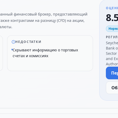
ОЦЕН
8.5
ванный финансовый брокер, предоставляющий
также контрактами на разницу (CFD) на акции,
валюты.
Норм
РЕГУ
НЕДОСТАТКИ
Seychel
Bank o
Скрывают информацию о торговых
Sector
счетах и комиссиях
and Ex
Authori
Пе
Об