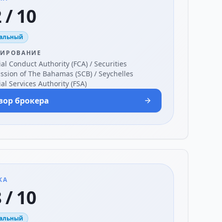
 / 10
альный
ЛИРОВАНИЕ
al Conduct Authority (FCA) / Securities
sion of The Bahamas (SCB) / Seychelles
al Services Authority (FSA)
зор брокера
КА
 / 10
альный